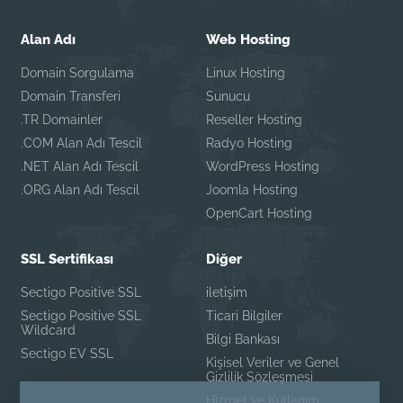
Alan Adı
Web Hosting
Domain Sorgulama
Linux Hosting
Domain Transferi
Sunucu
.TR Domainler
Reseller Hosting
.COM Alan Adı Tescil
Radyo Hosting
.NET Alan Adı Tescil
WordPress Hosting
.ORG Alan Adı Tescil
Joomla Hosting
OpenCart Hosting
SSL Sertifikası
Diğer
Sectigo Positive SSL
iletişim
Sectigo Positive SSL
Ticari Bilgiler
Wildcard
Bilgi Bankası
Sectigo EV SSL
Kişisel Veriler ve Genel
Gizlilik Sözleşmesi
Hizmet ve Kullanım