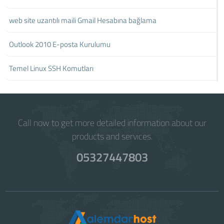
web site uzantılı maili Gmail Hesabına bağlama
Outlook 2010 E-posta Kurulumu
Temel Linux SSH Komutları
Call now to get more detailed information about our
products and services.
05327447803