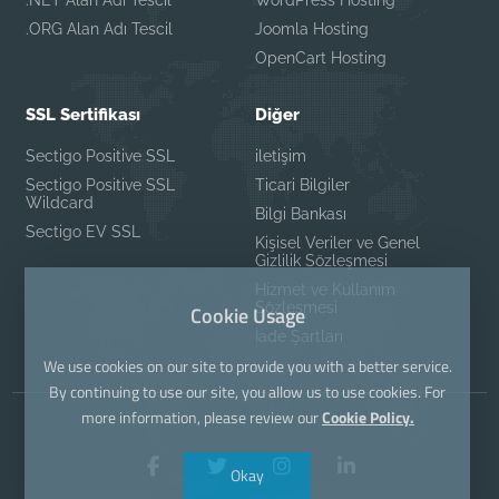
.NET Alan Adı Tescil
WordPress Hosting
.ORG Alan Adı Tescil
Joomla Hosting
OpenCart Hosting
SSL Sertifikası
Diğer
Sectigo Positive SSL
iletişim
Sectigo Positive SSL
Ticari Bilgiler
Wildcard
Bilgi Bankası
Sectigo EV SSL
Kişisel Veriler ve Genel
Gizlilik Sözleşmesi
Hizmet ve Kullanım
Sözleşmesi
Cookie Usage
İade Şartları
We use cookies on our site to provide you with a better service.
By continuing to use our site, you allow us to use cookies. For
more information, please review our
Cookie Policy.
Okay