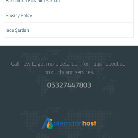
Barındırma Kullanım Şartları
Privacy Policy
İade Şartları
Call now to get more detailed information about our
products and services.
05327447803