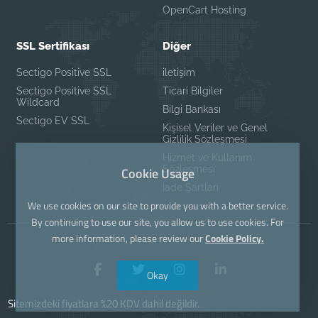
OpenCart Hosting
SSL Sertifikası
Diğer
Sectigo Positive SSL
iletişim
Sectigo Positive SSL
Ticari Bilgiler
Wildcard
Bilgi Bankası
Sectigo EV SSL
Kişisel Veriler ve Genel
Gizlilik Sözleşmesi
Hizmet ve Kullanım
Sözleşmesi
Cookie Usage
İade Şartları
We use cookies on our site to provide you with a better service.
By continuing to use our site, you allow us to use cookies. For
more information, please review our
Cookie Policy.
Okay
Sitemizdeki fiyatlara %20 KDV dahil değildir.