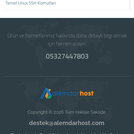
Temel Linux SSH Komutları
Ürün ve hizmetlerimiz hakkında daha detaylı bilgi almak
için hemen arayın.
05327447803
Copyright © 2026 Tüm Hakları Saklıdır.
destek@alemdarhost.com