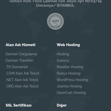
Tantavi mah. Fevzi Çakmak cad. Akyol Apt No:63/24
Ümraniye/ İSTANBUL
Alan Adı Hizmeti
Web Hosting
Domain Sorgulama
Hosting
Domain Transferi
Sunucu
.TR Domainler
Reseller Hosting
.COM Alan Adı Tescil
Radyo Hosting
.NET Alan Adı Tescil
WordPress Hosting
.ORG Alan Adı Tescil
Joomla Hosting
OpenCart Hosting
SSL Sertifikası
Diğer