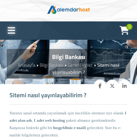
0
Bilgi Bankası
Anasayfa
Bilgi Bankası
Genel Bilgiler
Sitemi nasıl
yayınlayabilirim ?
Sitemi nasıl yayınlayabilirim ?
Sitenizi sanal ortamda yayınlamak için öncelikle sitemize üye olarak
1
adet alan adı
,
1 adet web hosting
paketi almanız gerekmektedir.
Karşınıza linkteki gibi bir
hoşgeldiniz e-maili
gelecektir. Size bu e-
mailde bilgileriniz gelecektir.