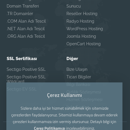
Domain Transferi
Sunucu
.TR Domainler
Reseller Hosting
.COM Alan Adı Tescil
Radyo Hosting
.NET Alan Adı Tescil
WordPress Hosting
.ORG Alan Adı Tescil
Joomla Hosting
OpenCart Hosting
SSL Sertifikası
Diğer
Sectigo Positive SSL
Bize Ulaşın
Sectigo Positive SSL
Ticari Bilgiler
Wildcard
Bilgi Bankası
Sectigo EV SSL
Gizlilik Sözleşmesi
Çerez Kullanımı
Hizmet Sözleşmesi
İade Şartları
Sizlere daha iyi bir hizmet sunabilmek için sitemizde
çerezlerden faydalanıyoruz. Sitemizi kullanmaya devam ederek
çerezleri kullanmamıza izin vermiş olursunuz. Detaylı bilgi için
Çerez Politikamızı
inceleyebilirsiniz.