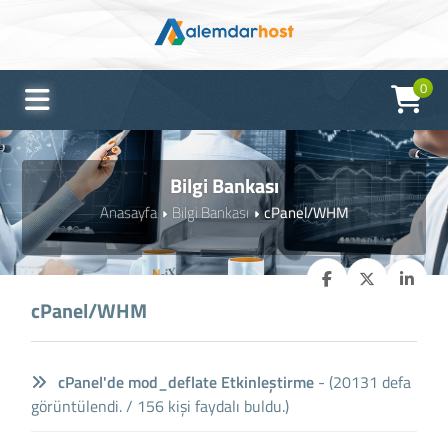
0
Bilgi Bankası
Anasayfa
Bilgi Bankası
cPanel/WHM
cPanel/WHM
cPanel'de mod_deflate Etkinleştirme
- (20131 defa
görüntülendi. / 156 kişi faydalı buldu.)