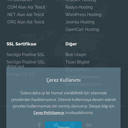
.COM Alan Adı Tescil
Radyo Hosting
.NET Alan Adı Tescil
WordPress Hosting
.ORG Alan Adı Tescil
Joomla Hosting
OpenCart Hosting
SSL Sertifikası
Diğer
Sectigo Positive SSL
Bize Ulaşın
Sectigo Positive SSL
Ticari Bilgiler
Wildcard
Bilgi Bankası
Sectigo EV SSL
Gizlilik Sözleşmesi
Çerez Kullanımı
Hizmet Sözleşmesi
İade Şartları
Sizlere daha iyi bir hizmet sunabilmek için sitemizde
çerezlerden faydalanıyoruz. Sitemizi kullanmaya devam ederek
çerezleri kullanmamıza izin vermiş olursunuz. Detaylı bilgi için
Çerez Politikamızı
inceleyebilirsiniz.
Tamam