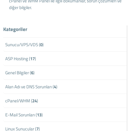
cPanel ve WHM Panel ile ilgili dokümanlar, sorun çözümleri ve
diğer bilgiler.
Kategoriler
Sunucu/VPS/VDS (
0
)
ASP Hosting (
17
)
Genel Bilgiler (
6
)
Alan Adı ve DNS Sorunları (
4
)
cPanel/WHM (
24
)
E-Mail Sorunları (
13
)
Linux Sunucular (
7
)