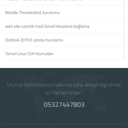
Mozilla Thunderbird, kurulumu
web site uzantılı maili Gmail Hesabına bağlama
Outlook 2010 E-posta Kurulumu
Temel Linux SSH Komutları
Ürün ve hizmetlerimiz hakkında daha detaylı bilgi almak
için hemen arayın.
05327447803