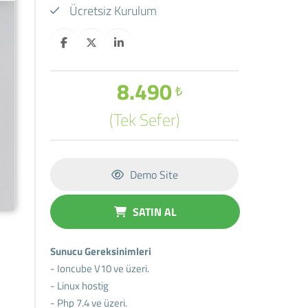
Ücretsiz Kurulum
8.490
₺
(Tek Sefer)
Demo Site
SATIN AL
Sunucu Gereksinimleri
- Ioncube V10 ve üzeri.
- Linux hostig
- Php 7.4 ve üzeri.