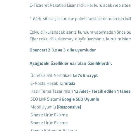
E-Ticaeret Paketleri Lisanslıdır. Her kurulacak web sitess
1 Web sitesi için kurulan paketi farklı bir domain için ku
Çoklu dil kullanacak iseniz, kurulum yapılmadan önce bu
Eğer çoklu dil kullanmayı düşünüyorsanız, kurulum işle
Opencart 2.3.x ve 3.x ile uyumludur
Aşağıdaki özellikler var olan özelliklerdir.
Ücretsiz SSL Sertifikası
Let's Encrypt
E-Posta Hesabı
Limitsiz
Hazır Tema Tasarımları
12 Adet - Tercih edilen 1 tanes
SEO Link Sistemi
Google SEO Uyumlu
Mobil Uyumlu
(Responsive)
Sınırsız Ürün Ekleme
Sınırsız Ürün Ekleme
Sınırsız Kategeori Ekleme