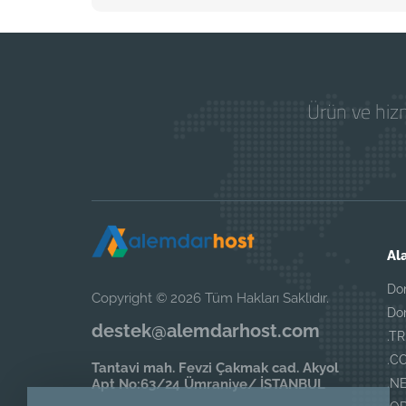
Ürün ve hizm
Al
Do
Copyright © 2026 Tüm Hakları Saklıdır.
Do
destek@alemdarhost.com
.T
.CO
Tantavi mah. Fevzi Çakmak cad. Akyol
Apt No:63/24 Ümraniye/ İSTANBUL
.NE