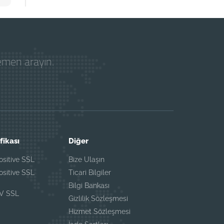
hemen arayın.
fikası
Diğer
ositive SSL
Bize Ulaşın
ositive SSL
Ticari Bilgiler
Bilgi Bankası
EV SSL
Gizlilik Sözleşmesi
Hizmet Sözleşmesi