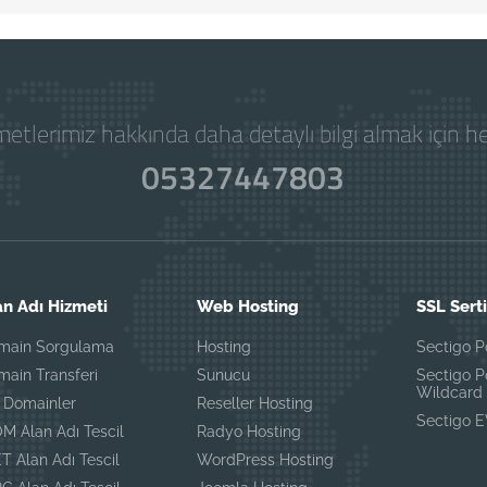
etlerimiz hakkında daha detaylı bilgi almak için 
05327447803
an Adı Hizmeti
Web Hosting
SSL Serti
main Sorgulama
Hosting
Sectigo P
main Transferi
Sunucu
Sectigo P
Wildcard
R Domainler
Reseller Hosting
Sectigo 
M Alan Adı Tescil
Radyo Hosting
T Alan Adı Tescil
WordPress Hosting