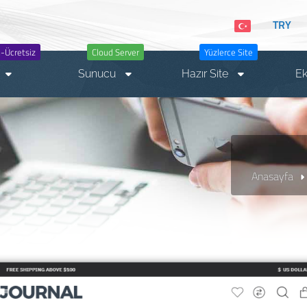
TRY
-Ücretsiz
Cloud Server
Yüzlerce Site
Sunucu
Hazır Site
Ek
Anasayfa