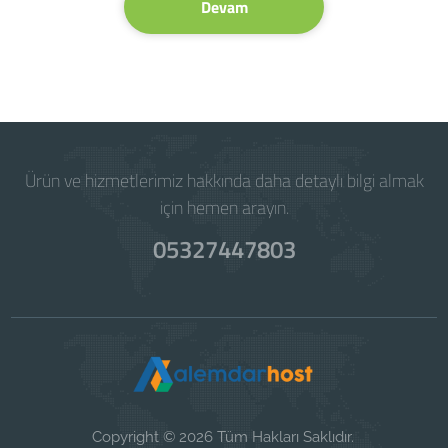
Devam
Ürün ve hizmetlerimiz hakkında daha detaylı bilgi almak
için hemen arayın.
05327447803
Copyright © 2026 Tüm Hakları Saklıdır.