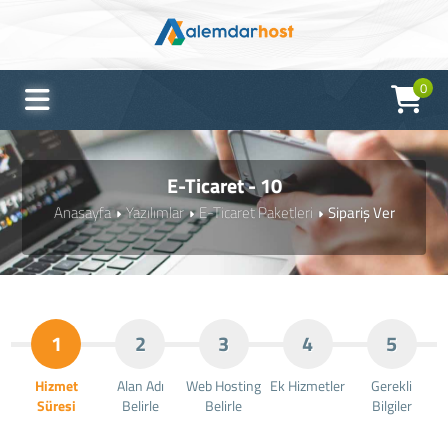
0
E-Ticaret - 10
Anasayfa
Yazılımlar
E-Ticaret Paketleri
Sipariş Ver
1
2
3
4
5
Hizmet
Alan Adı
Web Hosting
Ek Hizmetler
Gerekli
Süresi
Belirle
Belirle
Bilgiler