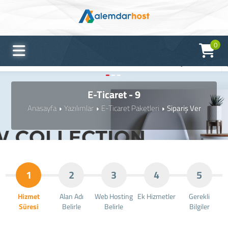
0
E-Ticaret - 9
Anasayfa
Yazılımlar
E-Ticaret Paketleri
Sipariş Ver
1
2
3
4
5
Hizmet
Alan Adı
Web Hosting
Ek Hizmetler
Gerekli
Süresi
Belirle
Belirle
Bilgiler