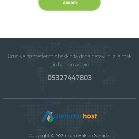
Devam
Ürün ve hizmetlerimiz hakkında daha detaylı bilgi almak
için hemen arayın.
05327447803
Copyright © 2026 Tüm Hakları Saklıdır.